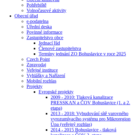
Pohřebiště
Volnočasové aktivity
Obecní úřad
e-podatelna
Úřední deska
Povinné informace
Zastupitelstvo obce
Jednací řád
Členové zastupitelstva
Termíny jednání ZO Bohuslavice v roce 2025
Czech Point
Zpravodaj
Veřejné instituce
Vyhlášky a Nařízení
Mobilní rozhlas
Projekty
Evropské projekty
2009 - 2010: Tlaková kanalizace
PRESSKAN a ČOV Bohuslavice (1. a 2.
etapa)
2013 - 2018: Vybudování sítě varovného
vyrozumívacího systému pro Mikroregion
Úpa (veřejný rozhlas)
2014 - 2015 Bohuslavice - tlaková