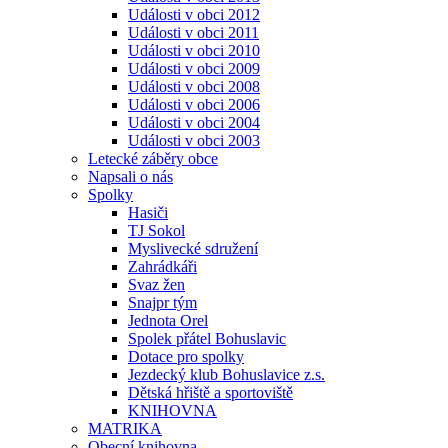
Události v obci 2012
Události v obci 2011
Události v obci 2010
Události v obci 2009
Události v obci 2008
Události v obci 2006
Události v obci 2004
Události v obci 2003
Letecké záběry obce
Napsali o nás
Spolky
Hasiči
TJ Sokol
Myslivecké sdružení
Zahrádkáři
Svaz žen
Snajpr tým
Jednota Orel
Spolek přátel Bohuslavic
Dotace pro spolky
Jezdecký klub Bohuslavice z.s.
Dětská hřiště a sportoviště
KNIHOVNA
MATRIKA
Obecní knihovna