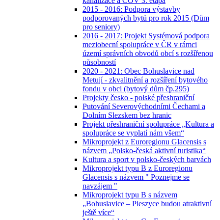
kanalizace a ČOV 3. etapa
2015 - 2016: Podpora výstavby
podporovaných bytů pro rok 2015 (Dům
pro seniory)
2016 - 2017: Projekt Systémová podpora
meziobecní spolupráce v ČR v rámci
území správních obvodů obcí s rozšířenou
působností
2020 - 2021: Obec Bohuslavice nad
Metují - zkvalitnění a rozšíření bytového
fondu v obci (bytový dům čp.295)
Projekty česko - polské přeshraniční
Putování Severovýchodními Čechami a
Dolním Slezskem bez hranic
Projekt přeshraniční spolupráce „Kultura a
spolupráce se vyplatí nám všem“
Mikroprojekt z Euroregionu Glacensis s
názvem „Polsko-česká aktivní turistika“
Kultura a sport v polsko-českých barvách
Mikroprojekt typu B z Euroregionu
Glacensis s názvem " Poznejme se
navzájem "
Mikroprojekt typu B s názvem
„Bohuslavice – Pieszyce budou atraktivní
ještě více“