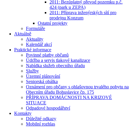
2011: Bezúplatný převod pozemku p.č.
424 (park u ZEPA)
2011: Příprava inženýrských sítí pro
prodejnu Konzum
Ostatní projekty
Formuláře
Aktuálně
Aktuality
Kalendář akcí
Praktické informace
Povinné platby občanů
Údržba a servis tlakové kanalizace
Nabídka služeb obecního úřadu
Služby
Územní plánování
Seniorská obálka
Oznámení pro občany s ohlašovnou trvalého pobytu na
Obecním úřadu Bohuslavice čp. 175
PŘÍPRAVA DOMÁCNOSTI NA KRIZOVÉ
SITUACE
Odpadové hospodářství
Kontakty
Důležité odkazy
Mobilní rozhlas