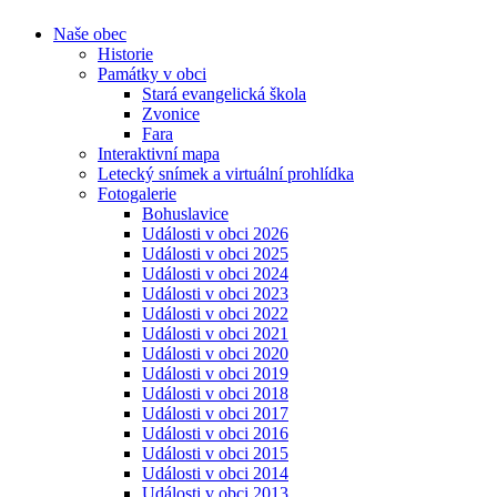
Naše obec
Historie
Památky v obci
Stará evangelická škola
Zvonice
Fara
Interaktivní mapa
Letecký snímek a virtuální prohlídka
Fotogalerie
Bohuslavice
Události v obci 2026
Události v obci 2025
Události v obci 2024
Události v obci 2023
Události v obci 2022
Události v obci 2021
Události v obci 2020
Události v obci 2019
Události v obci 2018
Události v obci 2017
Události v obci 2016
Události v obci 2015
Události v obci 2014
Události v obci 2013