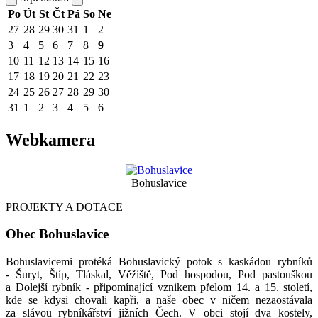
Po
Út
St
Čt
Pá
So
Ne
27
28
29
30
31
1
2
3
4
5
6
7
8
9
10
11
12
13
14
15
16
17
18
19
20
21
22
23
24
25
26
27
28
29
30
31
1
2
3
4
5
6
Webkamera
Bohuslavice
PROJEKTY A DOTACE
Obec Bohuslavice
Bohuslavicemi protéká Bohuslavický potok s kaskádou rybníků
- Šuryt, Štíp, Tláskal, Věžiště, Pod hospodou, Pod pastouškou
a Dolejší rybník - připomínající vznikem přelom 14. a 15. století,
kde se kdysi chovali kapři, a naše obec v ničem nezaostávala
za slávou rybníkářství jižních Čech. V obci stojí dva kostely,