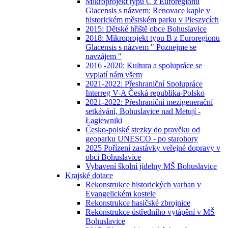
Mikroprojekt typu C z Euroregionu
Glacensis s názvem: Renovace kaple v
historickém městském parku v Pieszycích
2015: Dětské hřiště obce Bohuslavice
2018: Mikroprojekt typu B z Euroregionu
Glacensis s názvem " Poznejme se
navzájem "
2016 -2020: Kultura a spolupráce se
vyplatí nám všem
2021-2022: Přeshraniční Spolupráce
Interreg V-A Česká republika-Polsko
2021-2022: Přeshraniční mezigenerační
setkávání, Bohuslavice nad Metují -
Łagiewniki
Česko-polské stezky do pravěku od
geoparku UNESCO - po starohory
2025 Pořízení zastávky veřejné dopravy v
obci Bohuslavice
Vybavení školní jídelny MŠ Bohuslavice
Krajské dotace
Rekonstrukce historických varhan v
Evangelickém kostele
Rekonstrukce hasičské zbrojnice
Rekonstrukce ústředního vytápění v MŠ
Bohuslavice