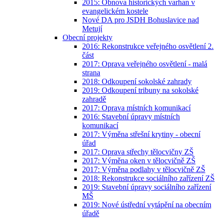
2015: Obnova historických varhan v
evangelickém kostele
Nové DA pro JSDH Bohuslavice nad
Metují
Obecní projekty
2016: Rekonstrukce veřejného osvětlení 2.
část
2017: Oprava veřejného osvětlení - malá
strana
2018: Odkoupení sokolské zahrady
2019: Odkoupení tribuny na sokolské
zahradě
2017: Oprava místních komunikací
2016: Stavební úpravy místních
komunikací
2017: Výměna střešní krytiny - obecní
úřad
2017: Oprava střechy tělocvičny ZŠ
2017: Výměna oken v tělocvičně ZŠ
2017: Výměna podlahy v tělocvičně ZŠ
2018: Rekonstrukce sociálního zařízení ZŠ
2019: Stavební úpravy sociálního zařízení
MŠ
2019: Nové ústřední vytápění na obecním
úřadě