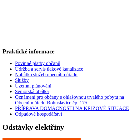
Praktické informace
Povinné platby občanů
Údržba a servis tlakové kanalizace
Nabídka služeb obecního úřadu
Služby
Územní plánování
Seniorská obálka
Oznámení pro občany s ohlašovnou trvalého pobytu na
Obecním úřadu Bohuslavice čp. 175
PŘÍPRAVA DOMÁCNOSTI NA KRIZOVÉ SITUACE
Odpadové hospodářství
Odstávky elektřiny