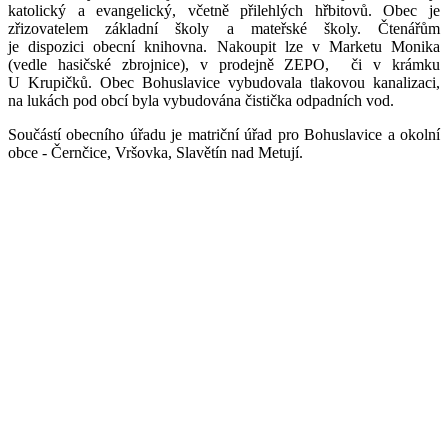
katolický a evangelický, včetně přilehlých hřbitovů. Obec je
zřizovatelem základní školy a mateřské školy. Čtenářům
je dispozici obecní knihovna. Nakoupit lze v Marketu Monika
(vedle hasičské zbrojnice), v prodejně ZEPO, či v krámku
U Krupičků. Obec Bohuslavice vybudovala tlakovou kanalizaci,
na lukách pod obcí byla vybudována čistička odpadních vod.
Součástí obecního úřadu je matriční úřad pro Bohuslavice a okolní
obce - Černčice, Vršovka, Slavětín nad Metují.