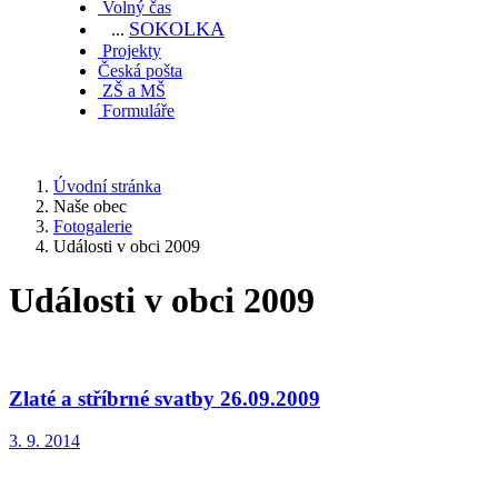
Volný čas
SOKOL
KA
...
Projekty
Česká pošta
ZŠ a MŠ
Formuláře
Úvodní stránka
Naše obec
Fotogalerie
Události v obci 2009
Události v obci 2009
Zlaté a stříbrné svatby 26.09.2009
3. 9. 2014