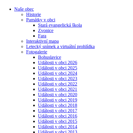
Naše obec
Historie
Památky v obci
Stará evangelická škola
Zvonice
Fara
Interaktivní mapa
Letecký snímek a virtuální prohlídka
Fotogalerie
Bohuslavice
Události v obci 2026
Události v obci 2025
Události v obci 2024
Události v obci 2023
Události v obci 2022
Události v obci 2021
Události v obci 2020
Události v obci 2019
Události v obci 2018
Události v obci 2017
Události v obci 2016
Události v obci 2015
Události v obci 2014
Události v obci 2013