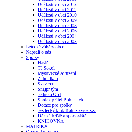
Události v obci 2012
Události v obci 2011
Události v obci 2010
Události v obci 2009
Události v obci 2008
Události v obci 2006
Události v obci 2004
Události v obci 2003
Letecké záběry obce
Napsali o nás
Spolky
Hasiči
TJ Sokol
Myslivecké sdružení
Zahrádkáři
Svaz žen
Snajpr tým
Jednota Orel
Spolek přátel Bohuslavic
Dotace pro spolky
Jezdecký klub Bohuslavice z.s.
Dětská hřiště a sportoviště
KNIHOVNA
MATRIKA
Obecní knihovna