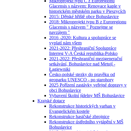
Mikroprojekt typu C z Euroregionu
Glacensis s názvem: Renovace kaple v
historickém městském parku v Pieszycích
2015: Dětské hřiště obce Bohuslavice
2018: Mikroprojekt typu B z Euroregionu
Glacensis s názvem " Poznejme se
navzájem "
2016 -2020: Kultura a spolupráce se
vyplatí nám všem
2021-2022: Přeshraniční Spolupráce
Interreg V-A Česká republika-Polsko
2021-2022: Přeshraniční mezigenerační
setkávání, Bohuslavice nad Metují -
Łagiewniki
Česko-polské stezky do pravěku od
geoparku UNESCO - po starohory
2025 Pořízení zastávky veřejné dopravy v
obci Bohuslavice
Vybavení školní jídelny MŠ Bohuslavice
Krajské dotace
Rekonstrukce historických varhan v
Evangelickém kostele
Rekonstrukce hasičské zbrojnice
Rekonstrukce ústředního vytápění v MŠ
Bohuslavice