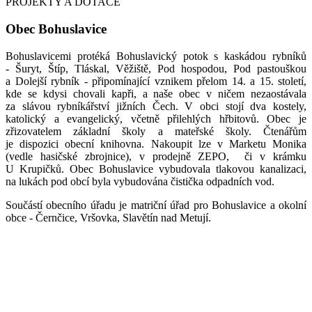
PROJEKTY A DOTACE
Obec Bohuslavice
Bohuslavicemi protéká Bohuslavický potok s kaskádou rybníků
- Šuryt, Štíp, Tláskal, Věžiště, Pod hospodou, Pod pastouškou
a Dolejší rybník - připomínající vznikem přelom 14. a 15. století,
kde se kdysi chovali kapři, a naše obec v ničem nezaostávala
za slávou rybníkářství jižních Čech. V obci stojí dva kostely,
katolický a evangelický, včetně přilehlých hřbitovů. Obec je
zřizovatelem základní školy a mateřské školy. Čtenářům
je dispozici obecní knihovna. Nakoupit lze v Marketu Monika
(vedle hasičské zbrojnice), v prodejně ZEPO, či v krámku
U Krupičků. Obec Bohuslavice vybudovala tlakovou kanalizaci,
na lukách pod obcí byla vybudována čistička odpadních vod.
Součástí obecního úřadu je matriční úřad pro Bohuslavice a okolní
obce - Černčice, Vršovka, Slavětín nad Metují.