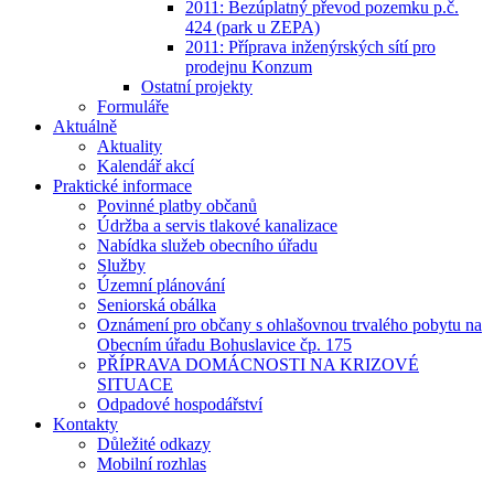
2011: Bezúplatný převod pozemku p.č.
424 (park u ZEPA)
2011: Příprava inženýrských sítí pro
prodejnu Konzum
Ostatní projekty
Formuláře
Aktuálně
Aktuality
Kalendář akcí
Praktické informace
Povinné platby občanů
Údržba a servis tlakové kanalizace
Nabídka služeb obecního úřadu
Služby
Územní plánování
Seniorská obálka
Oznámení pro občany s ohlašovnou trvalého pobytu na
Obecním úřadu Bohuslavice čp. 175
PŘÍPRAVA DOMÁCNOSTI NA KRIZOVÉ
SITUACE
Odpadové hospodářství
Kontakty
Důležité odkazy
Mobilní rozhlas