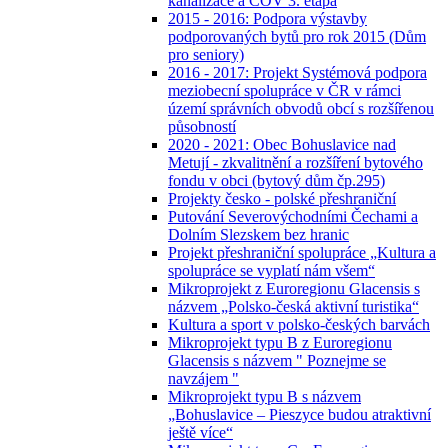
kanalizace a ČOV 3. etapa
2015 - 2016: Podpora výstavby
podporovaných bytů pro rok 2015 (Dům
pro seniory)
2016 - 2017: Projekt Systémová podpora
meziobecní spolupráce v ČR v rámci
území správních obvodů obcí s rozšířenou
působností
2020 - 2021: Obec Bohuslavice nad
Metují - zkvalitnění a rozšíření bytového
fondu v obci (bytový dům čp.295)
Projekty česko - polské přeshraniční
Putování Severovýchodními Čechami a
Dolním Slezskem bez hranic
Projekt přeshraniční spolupráce „Kultura a
spolupráce se vyplatí nám všem“
Mikroprojekt z Euroregionu Glacensis s
názvem „Polsko-česká aktivní turistika“
Kultura a sport v polsko-českých barvách
Mikroprojekt typu B z Euroregionu
Glacensis s názvem " Poznejme se
navzájem "
Mikroprojekt typu B s názvem
„Bohuslavice – Pieszyce budou atraktivní
ještě více“