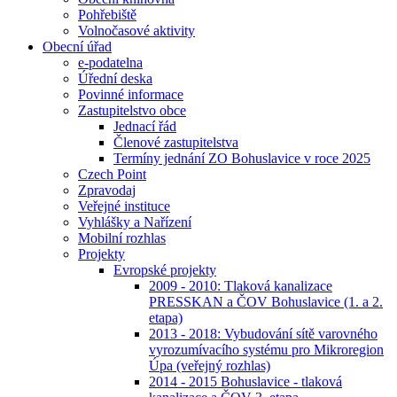
Pohřebiště
Volnočasové aktivity
Obecní úřad
e-podatelna
Úřední deska
Povinné informace
Zastupitelstvo obce
Jednací řád
Členové zastupitelstva
Termíny jednání ZO Bohuslavice v roce 2025
Czech Point
Zpravodaj
Veřejné instituce
Vyhlášky a Nařízení
Mobilní rozhlas
Projekty
Evropské projekty
2009 - 2010: Tlaková kanalizace
PRESSKAN a ČOV Bohuslavice (1. a 2.
etapa)
2013 - 2018: Vybudování sítě varovného
vyrozumívacího systému pro Mikroregion
Úpa (veřejný rozhlas)
2014 - 2015 Bohuslavice - tlaková