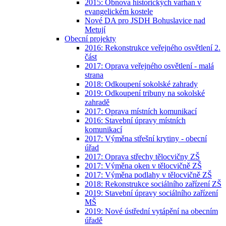
2015: Obnova historických varhan v
evangelickém kostele
Nové DA pro JSDH Bohuslavice nad
Metují
Obecní projekty
2016: Rekonstrukce veřejného osvětlení 2.
část
2017: Oprava veřejného osvětlení - malá
strana
2018: Odkoupení sokolské zahrady
2019: Odkoupení tribuny na sokolské
zahradě
2017: Oprava místních komunikací
2016: Stavební úpravy místních
komunikací
2017: Výměna střešní krytiny - obecní
úřad
2017: Oprava střechy tělocvičny ZŠ
2017: Výměna oken v tělocvičně ZŠ
2017: Výměna podlahy v tělocvičně ZŠ
2018: Rekonstrukce sociálního zařízení ZŠ
2019: Stavební úpravy sociálního zařízení
MŠ
2019: Nové ústřední vytápění na obecním
úřadě