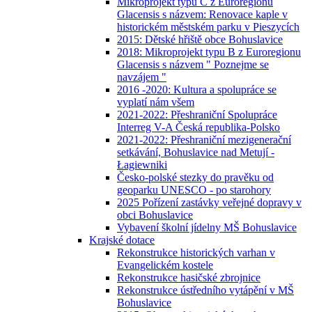
Mikroprojekt typu C z Euroregionu
Glacensis s názvem: Renovace kaple v
historickém městském parku v Pieszycích
2015: Dětské hřiště obce Bohuslavice
2018: Mikroprojekt typu B z Euroregionu
Glacensis s názvem " Poznejme se
navzájem "
2016 -2020: Kultura a spolupráce se
vyplatí nám všem
2021-2022: Přeshraniční Spolupráce
Interreg V-A Česká republika-Polsko
2021-2022: Přeshraniční mezigenerační
setkávání, Bohuslavice nad Metují -
Łagiewniki
Česko-polské stezky do pravěku od
geoparku UNESCO - po starohory
2025 Pořízení zastávky veřejné dopravy v
obci Bohuslavice
Vybavení školní jídelny MŠ Bohuslavice
Krajské dotace
Rekonstrukce historických varhan v
Evangelickém kostele
Rekonstrukce hasičské zbrojnice
Rekonstrukce ústředního vytápění v MŠ
Bohuslavice