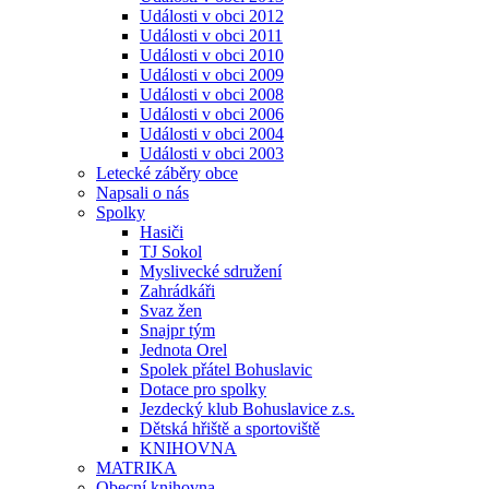
Události v obci 2012
Události v obci 2011
Události v obci 2010
Události v obci 2009
Události v obci 2008
Události v obci 2006
Události v obci 2004
Události v obci 2003
Letecké záběry obce
Napsali o nás
Spolky
Hasiči
TJ Sokol
Myslivecké sdružení
Zahrádkáři
Svaz žen
Snajpr tým
Jednota Orel
Spolek přátel Bohuslavic
Dotace pro spolky
Jezdecký klub Bohuslavice z.s.
Dětská hřiště a sportoviště
KNIHOVNA
MATRIKA
Obecní knihovna