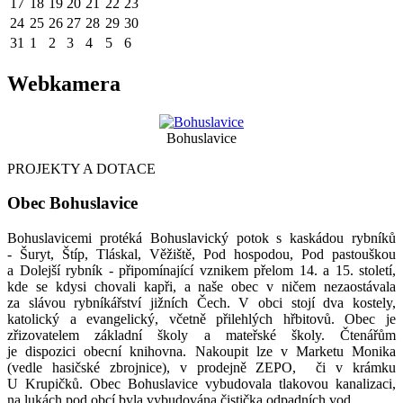
17
18
19
20
21
22
23
24
25
26
27
28
29
30
31
1
2
3
4
5
6
Webkamera
Bohuslavice
PROJEKTY A DOTACE
Obec Bohuslavice
Bohuslavicemi protéká Bohuslavický potok s kaskádou rybníků
- Šuryt, Štíp, Tláskal, Věžiště, Pod hospodou, Pod pastouškou
a Dolejší rybník - připomínající vznikem přelom 14. a 15. století,
kde se kdysi chovali kapři, a naše obec v ničem nezaostávala
za slávou rybníkářství jižních Čech. V obci stojí dva kostely,
katolický a evangelický, včetně přilehlých hřbitovů. Obec je
zřizovatelem základní školy a mateřské školy. Čtenářům
je dispozici obecní knihovna. Nakoupit lze v Marketu Monika
(vedle hasičské zbrojnice), v prodejně ZEPO, či v krámku
U Krupičků. Obec Bohuslavice vybudovala tlakovou kanalizaci,
na lukách pod obcí byla vybudována čistička odpadních vod.