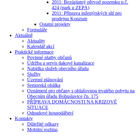
2011: Bezúplatný převod pozemku p.č.
424 (park u ZEPA)
2011: Příprava inženýrských sítí pro
prodejnu Konzum
Ostatní projekty
Formuláře
Aktuálně
Aktuality
Kalendář akcí
Praktické informace
Povinné platby občanů
Údržba a servis tlakové kanalizace
Nabídka služeb obecního úřadu
Služby
Územní plánování
Seniorská obálka
Oznámení pro občany s ohlašovnou trvalého pobytu na
Obecním úřadu Bohuslavice čp. 175
PŘÍPRAVA DOMÁCNOSTI NA KRIZOVÉ
SITUACE
Odpadové hospodářství
Kontakty
Důležité odkazy
Mobilní rozhlas