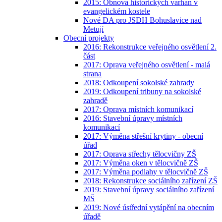
2015: Obnova historických varhan v
evangelickém kostele
Nové DA pro JSDH Bohuslavice nad
Metují
Obecní projekty
2016: Rekonstrukce veřejného osvětlení 2.
část
2017: Oprava veřejného osvětlení - malá
strana
2018: Odkoupení sokolské zahrady
2019: Odkoupení tribuny na sokolské
zahradě
2017: Oprava místních komunikací
2016: Stavební úpravy místních
komunikací
2017: Výměna střešní krytiny - obecní
úřad
2017: Oprava střechy tělocvičny ZŠ
2017: Výměna oken v tělocvičně ZŠ
2017: Výměna podlahy v tělocvičně ZŠ
2018: Rekonstrukce sociálního zařízení ZŠ
2019: Stavební úpravy sociálního zařízení
MŠ
2019: Nové ústřední vytápění na obecním
úřadě