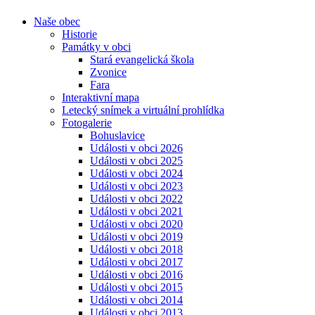
Naše obec
Historie
Památky v obci
Stará evangelická škola
Zvonice
Fara
Interaktivní mapa
Letecký snímek a virtuální prohlídka
Fotogalerie
Bohuslavice
Události v obci 2026
Události v obci 2025
Události v obci 2024
Události v obci 2023
Události v obci 2022
Události v obci 2021
Události v obci 2020
Události v obci 2019
Události v obci 2018
Události v obci 2017
Události v obci 2016
Události v obci 2015
Události v obci 2014
Události v obci 2013