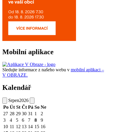
Mobilní aplikace
Sledujte informace z našeho webu v
mobilní aplikaci –
V OBRAZE.
Kalendář
Srpen
2026
Po
Út
St
Čt
Pá
So
Ne
27
28
29
30
31
1
2
3
4
5
6
7
8
9
10
11
12
13
14
15
16