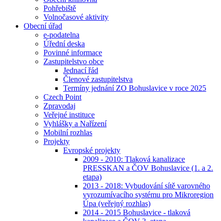
Pohřebiště
Volnočasové aktivity
Obecní úřad
e-podatelna
Úřední deska
Povinné informace
Zastupitelstvo obce
Jednací řád
Členové zastupitelstva
Termíny jednání ZO Bohuslavice v roce 2025
Czech Point
Zpravodaj
Veřejné instituce
Vyhlášky a Nařízení
Mobilní rozhlas
Projekty
Evropské projekty
2009 - 2010: Tlaková kanalizace
PRESSKAN a ČOV Bohuslavice (1. a 2.
etapa)
2013 - 2018: Vybudování sítě varovného
vyrozumívacího systému pro Mikroregion
Úpa (veřejný rozhlas)
2014 - 2015 Bohuslavice - tlaková