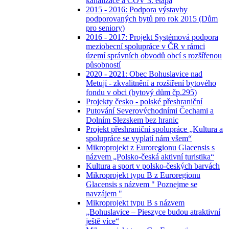
kanalizace a ČOV 3. etapa
2015 - 2016: Podpora výstavby
podporovaných bytů pro rok 2015 (Dům
pro seniory)
2016 - 2017: Projekt Systémová podpora
meziobecní spolupráce v ČR v rámci
území správních obvodů obcí s rozšířenou
působností
2020 - 2021: Obec Bohuslavice nad
Metují - zkvalitnění a rozšíření bytového
fondu v obci (bytový dům čp.295)
Projekty česko - polské přeshraniční
Putování Severovýchodními Čechami a
Dolním Slezskem bez hranic
Projekt přeshraniční spolupráce „Kultura a
spolupráce se vyplatí nám všem“
Mikroprojekt z Euroregionu Glacensis s
názvem „Polsko-česká aktivní turistika“
Kultura a sport v polsko-českých barvách
Mikroprojekt typu B z Euroregionu
Glacensis s názvem " Poznejme se
navzájem "
Mikroprojekt typu B s názvem
„Bohuslavice – Pieszyce budou atraktivní
ještě více“