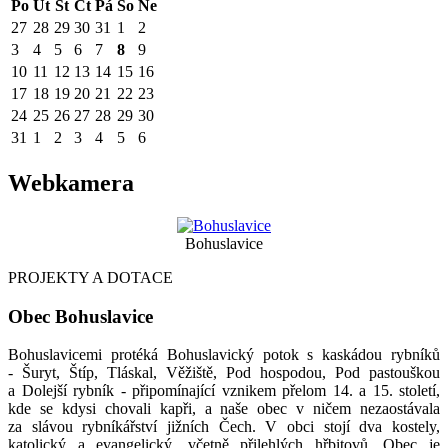
Po
Út
St
Čt
Pá
So
Ne
27
28
29
30
31
1
2
3
4
5
6
7
8
9
10
11
12
13
14
15
16
17
18
19
20
21
22
23
24
25
26
27
28
29
30
31
1
2
3
4
5
6
Webkamera
Bohuslavice
PROJEKTY A DOTACE
Obec Bohuslavice
Bohuslavicemi protéká Bohuslavický potok s kaskádou rybníků
- Šuryt, Štíp, Tláskal, Věžiště, Pod hospodou, Pod pastouškou
a Dolejší rybník - připomínající vznikem přelom 14. a 15. století,
kde se kdysi chovali kapři, a naše obec v ničem nezaostávala
za slávou rybníkářství jižních Čech. V obci stojí dva kostely,
katolický a evangelický, včetně přilehlých hřbitovů. Obec je