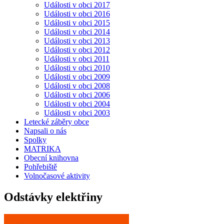
Události v obci 2017
Události v obci 2016
Události v obci 2015
Události v obci 2014
Události v obci 2013
Události v obci 2012
Události v obci 2011
Události v obci 2010
Události v obci 2009
Události v obci 2008
Události v obci 2006
Události v obci 2004
Události v obci 2003
Letecké záběry obce
Napsali o nás
Spolky
MATRIKA
Obecní knihovna
Pohřebiště
Volnočasové aktivity
Odstávky elektřiny