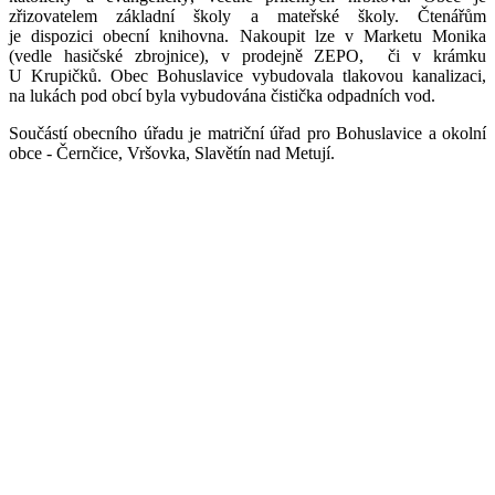
zřizovatelem základní školy a mateřské školy. Čtenářům
je dispozici obecní knihovna. Nakoupit lze v Marketu Monika
(vedle hasičské zbrojnice), v prodejně ZEPO, či v krámku
U Krupičků. Obec Bohuslavice vybudovala tlakovou kanalizaci,
na lukách pod obcí byla vybudována čistička odpadních vod.
Součástí obecního úřadu je matriční úřad pro Bohuslavice a okolní
obce - Černčice, Vršovka, Slavětín nad Metují.