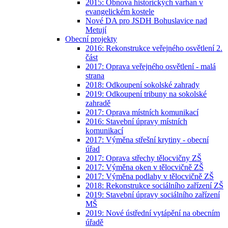
2015: Obnova historických varhan v
evangelickém kostele
Nové DA pro JSDH Bohuslavice nad
Metují
Obecní projekty
2016: Rekonstrukce veřejného osvětlení 2.
část
2017: Oprava veřejného osvětlení - malá
strana
2018: Odkoupení sokolské zahrady
2019: Odkoupení tribuny na sokolské
zahradě
2017: Oprava místních komunikací
2016: Stavební úpravy místních
komunikací
2017: Výměna střešní krytiny - obecní
úřad
2017: Oprava střechy tělocvičny ZŠ
2017: Výměna oken v tělocvičně ZŠ
2017: Výměna podlahy v tělocvičně ZŠ
2018: Rekonstrukce sociálního zařízení ZŠ
2019: Stavební úpravy sociálního zařízení
MŠ
2019: Nové ústřední vytápění na obecním
úřadě