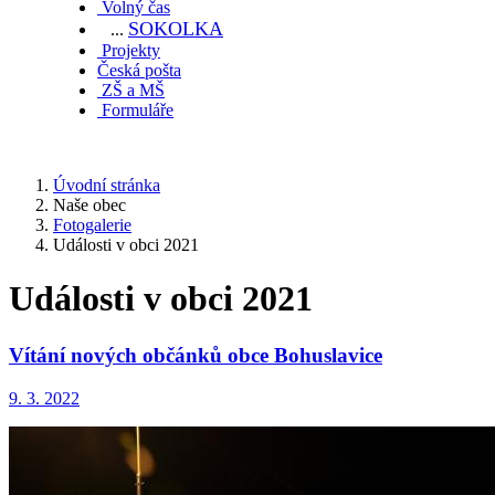
Volný čas
SOKOL
KA
...
Projekty
Česká pošta
ZŠ a MŠ
Formuláře
Úvodní stránka
Naše obec
Fotogalerie
Události v obci 2021
Události v obci 2021
Vítání nových občánků obce Bohuslavice
9. 3. 2022