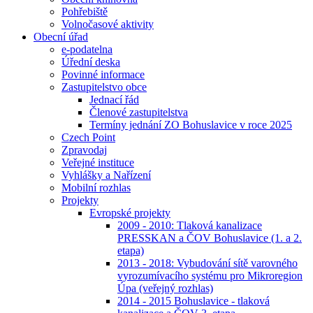
Pohřebiště
Volnočasové aktivity
Obecní úřad
e-podatelna
Úřední deska
Povinné informace
Zastupitelstvo obce
Jednací řád
Členové zastupitelstva
Termíny jednání ZO Bohuslavice v roce 2025
Czech Point
Zpravodaj
Veřejné instituce
Vyhlášky a Nařízení
Mobilní rozhlas
Projekty
Evropské projekty
2009 - 2010: Tlaková kanalizace
PRESSKAN a ČOV Bohuslavice (1. a 2.
etapa)
2013 - 2018: Vybudování sítě varovného
vyrozumívacího systému pro Mikroregion
Úpa (veřejný rozhlas)
2014 - 2015 Bohuslavice - tlaková