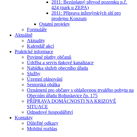
2011: Bezúplatný převod pozemku p.č.
424 (park u ZEPA)
2011: Příprava inženýrských sítí pro
prodejnu Konzum
Ostatní projekty
Formuláře
Aktuálně
Aktuality
Kalendář akcí
Praktické informace
Povinné platby občanů
Údržba a servis tlakové kanalizace
Nabídka služeb obecního úřadu
Služby
Územní plánování
Seniorská obálka
Oznámení pro občany s ohlašovnou trvalého pobytu na
Obecním úřadu Bohuslavice čp. 175
PŘÍPRAVA DOMÁCNOSTI NA KRIZOVÉ
SITUACE
Odpadové hospodářství
Kontakty
Důležité odkazy
Mobilní rozhlas