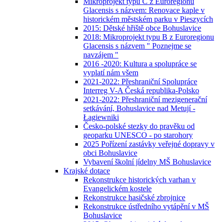
Mikroprojekt typu C z Euroregionu
Glacensis s názvem: Renovace kaple v
historickém městském parku v Pieszycích
2015: Dětské hřiště obce Bohuslavice
2018: Mikroprojekt typu B z Euroregionu
Glacensis s názvem " Poznejme se
navzájem "
2016 -2020: Kultura a spolupráce se
vyplatí nám všem
2021-2022: Přeshraniční Spolupráce
Interreg V-A Česká republika-Polsko
2021-2022: Přeshraniční mezigenerační
setkávání, Bohuslavice nad Metují -
Łagiewniki
Česko-polské stezky do pravěku od
geoparku UNESCO - po starohory
2025 Pořízení zastávky veřejné dopravy v
obci Bohuslavice
Vybavení školní jídelny MŠ Bohuslavice
Krajské dotace
Rekonstrukce historických varhan v
Evangelickém kostele
Rekonstrukce hasičské zbrojnice
Rekonstrukce ústředního vytápění v MŠ
Bohuslavice