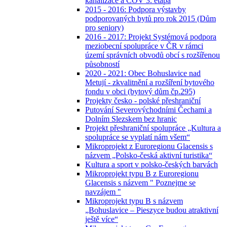
kanalizace a ČOV 3. etapa
2015 - 2016: Podpora výstavby
podporovaných bytů pro rok 2015 (Dům
pro seniory)
2016 - 2017: Projekt Systémová podpora
meziobecní spolupráce v ČR v rámci
území správních obvodů obcí s rozšířenou
působností
2020 - 2021: Obec Bohuslavice nad
Metují - zkvalitnění a rozšíření bytového
fondu v obci (bytový dům čp.295)
Projekty česko - polské přeshraniční
Putování Severovýchodními Čechami a
Dolním Slezskem bez hranic
Projekt přeshraniční spolupráce „Kultura a
spolupráce se vyplatí nám všem“
Mikroprojekt z Euroregionu Glacensis s
názvem „Polsko-česká aktivní turistika“
Kultura a sport v polsko-českých barvách
Mikroprojekt typu B z Euroregionu
Glacensis s názvem " Poznejme se
navzájem "
Mikroprojekt typu B s názvem
„Bohuslavice – Pieszyce budou atraktivní
ještě více“