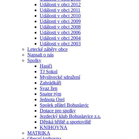
Události v obci 2012
Události v obci 2011
Události v obci 2010
Události v obci 2009
Události v obci 2008
Události v obci 2006
Události v obci 2004
Události v obci 2003
Letecké záběry obce
Napsali o nás
Spolky
Hasiči
TJ Sokol
Myslivecké sdružení
Zahrádkáři
Svaz žen
Snajpr tým
Jednota Orel
Spolek přátel Bohuslavic
Dotace pro spolky
Jezdecký klub Bohuslavice z.s.
Dětská hřiště a sportoviště
KNIHOVNA
MATRIKA
Obecní knihovna