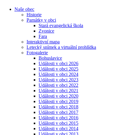
Naše obec
Historie
Památky v obci
Stará evangelická škola
Zvonice
Fara
Interaktivní mapa
Letecký snímek a virtuální prohlídka
Fotogalerie
Bohuslavice
Události v obci 2026
Události v obci 2025
Události v obci 2024
Události v obci 2023
Události v obci 2022
Události v obci 2021
Události v obci 2020
Události v obci 2019
Události v obci 2018
Události v obci 2017
Události v obci 2016
Události v obci 2015
Události v obci 2014
Události v obci 2013