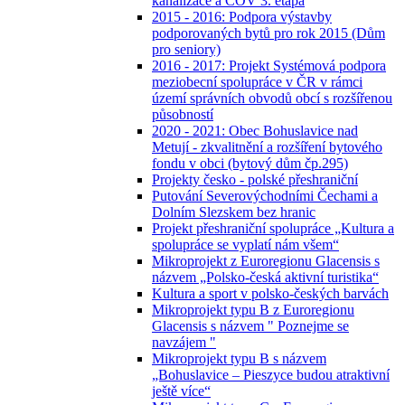
kanalizace a ČOV 3. etapa
2015 - 2016: Podpora výstavby
podporovaných bytů pro rok 2015 (Dům
pro seniory)
2016 - 2017: Projekt Systémová podpora
meziobecní spolupráce v ČR v rámci
území správních obvodů obcí s rozšířenou
působností
2020 - 2021: Obec Bohuslavice nad
Metují - zkvalitnění a rozšíření bytového
fondu v obci (bytový dům čp.295)
Projekty česko - polské přeshraniční
Putování Severovýchodními Čechami a
Dolním Slezskem bez hranic
Projekt přeshraniční spolupráce „Kultura a
spolupráce se vyplatí nám všem“
Mikroprojekt z Euroregionu Glacensis s
názvem „Polsko-česká aktivní turistika“
Kultura a sport v polsko-českých barvách
Mikroprojekt typu B z Euroregionu
Glacensis s názvem " Poznejme se
navzájem "
Mikroprojekt typu B s názvem
„Bohuslavice – Pieszyce budou atraktivní
ještě více“