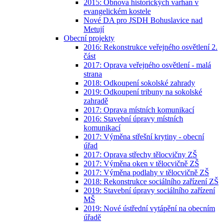
2015: Obnova historických varhan v
evangelickém kostele
Nové DA pro JSDH Bohuslavice nad
Metují
Obecní projekty
2016: Rekonstrukce veřejného osvětlení 2.
část
2017: Oprava veřejného osvětlení - malá
strana
2018: Odkoupení sokolské zahrady
2019: Odkoupení tribuny na sokolské
zahradě
2017: Oprava místních komunikací
2016: Stavební úpravy místních
komunikací
2017: Výměna střešní krytiny - obecní
úřad
2017: Oprava střechy tělocvičny ZŠ
2017: Výměna oken v tělocvičně ZŠ
2017: Výměna podlahy v tělocvičně ZŠ
2018: Rekonstrukce sociálního zařízení ZŠ
2019: Stavební úpravy sociálního zařízení
MŠ
2019: Nové ústřední vytápění na obecním
úřadě