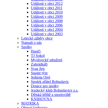
Události v obci 2012
Události v obci 2011
Události v obci 2010
Události v obci 2009
Události v obci 2008
Události v obci 2006
Události v obci 2004
Události v obci 2003
Letecké záběry obce
Napsali o nás
Spolky
Hasiči
TJ Sokol
Myslivecké sdružení
Zahrádkáři
Svaz žen
Snajpr tým
Jednota Orel
Spolek přátel Bohuslavic
Dotace pro spolky
Jezdecký klub Bohuslavice z.s.
Dětská hřiště a sportoviště
KNIHOVNA
MATRIKA
Obecní knihovna