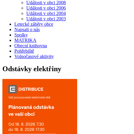
Události v obci 2008
Události v obci 2006
Události v obci 2004
Události v obci 2003
Letecké záběry obce
Napsali o nás
Spolky
MATRIKA
Obecní knihovna
Pohřebiště
Volnočasové aktivity
Odstávky elektřiny