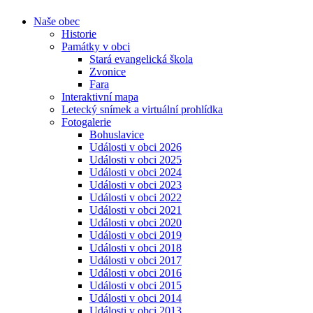
Naše obec
Historie
Památky v obci
Stará evangelická škola
Zvonice
Fara
Interaktivní mapa
Letecký snímek a virtuální prohlídka
Fotogalerie
Bohuslavice
Události v obci 2026
Události v obci 2025
Události v obci 2024
Události v obci 2023
Události v obci 2022
Události v obci 2021
Události v obci 2020
Události v obci 2019
Události v obci 2018
Události v obci 2017
Události v obci 2016
Události v obci 2015
Události v obci 2014
Události v obci 2013