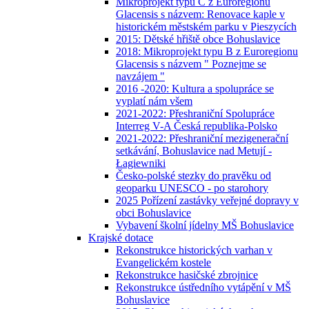
Mikroprojekt typu C z Euroregionu
Glacensis s názvem: Renovace kaple v
historickém městském parku v Pieszycích
2015: Dětské hřiště obce Bohuslavice
2018: Mikroprojekt typu B z Euroregionu
Glacensis s názvem " Poznejme se
navzájem "
2016 -2020: Kultura a spolupráce se
vyplatí nám všem
2021-2022: Přeshraniční Spolupráce
Interreg V-A Česká republika-Polsko
2021-2022: Přeshraniční mezigenerační
setkávání, Bohuslavice nad Metují -
Łagiewniki
Česko-polské stezky do pravěku od
geoparku UNESCO - po starohory
2025 Pořízení zastávky veřejné dopravy v
obci Bohuslavice
Vybavení školní jídelny MŠ Bohuslavice
Krajské dotace
Rekonstrukce historických varhan v
Evangelickém kostele
Rekonstrukce hasičské zbrojnice
Rekonstrukce ústředního vytápění v MŠ
Bohuslavice