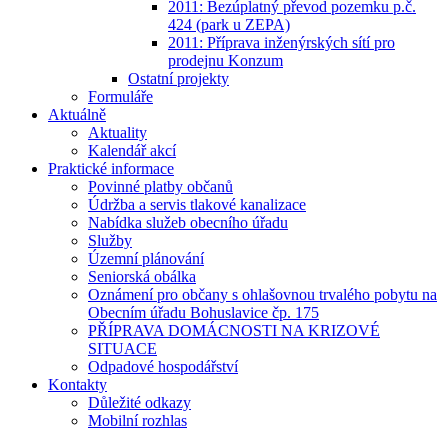
2011: Bezúplatný převod pozemku p.č.
424 (park u ZEPA)
2011: Příprava inženýrských sítí pro
prodejnu Konzum
Ostatní projekty
Formuláře
Aktuálně
Aktuality
Kalendář akcí
Praktické informace
Povinné platby občanů
Údržba a servis tlakové kanalizace
Nabídka služeb obecního úřadu
Služby
Územní plánování
Seniorská obálka
Oznámení pro občany s ohlašovnou trvalého pobytu na
Obecním úřadu Bohuslavice čp. 175
PŘÍPRAVA DOMÁCNOSTI NA KRIZOVÉ
SITUACE
Odpadové hospodářství
Kontakty
Důležité odkazy
Mobilní rozhlas