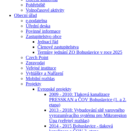
Pohřebiště
Volnočasové aktivity
Obecní úřad
e-podatelna
Úřední deska
Povinné informace
Zastupitelstvo obce
Jednací řád
Členové zastupitelstva
Termíny jednání ZO Bohuslavice v roce 2025
Czech Point
Zpravodaj
Veřejné instituce
Vyhlášky a Nařízení
Mobilní rozhlas
Projekty
Evropské projekty
2009 - 2010: Tlaková kanalizace
PRESSKAN a ČOV Bohuslavice (1. a 2.
etapa)
2013 - 2018: Vybudování sítě varovného
vyrozumívacího systému pro Mikroregion
Úpa (veřejný rozhlas)
2014 - 2015 Bohuslavice - tlaková