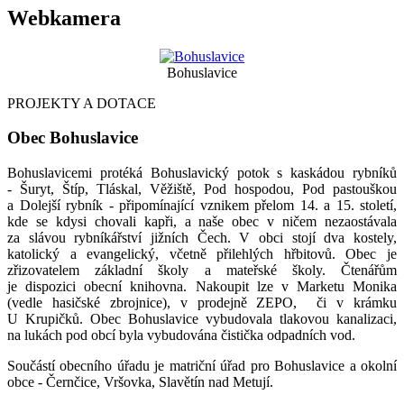
Webkamera
Bohuslavice
PROJEKTY A DOTACE
Obec Bohuslavice
Bohuslavicemi protéká Bohuslavický potok s kaskádou rybníků
- Šuryt, Štíp, Tláskal, Věžiště, Pod hospodou, Pod pastouškou
a Dolejší rybník - připomínající vznikem přelom 14. a 15. století,
kde se kdysi chovali kapři, a naše obec v ničem nezaostávala
za slávou rybníkářství jižních Čech. V obci stojí dva kostely,
katolický a evangelický, včetně přilehlých hřbitovů. Obec je
zřizovatelem základní školy a mateřské školy. Čtenářům
je dispozici obecní knihovna. Nakoupit lze v Marketu Monika
(vedle hasičské zbrojnice), v prodejně ZEPO, či v krámku
U Krupičků. Obec Bohuslavice vybudovala tlakovou kanalizaci,
na lukách pod obcí byla vybudována čistička odpadních vod.
Součástí obecního úřadu je matriční úřad pro Bohuslavice a okolní
obce - Černčice, Vršovka, Slavětín nad Metují.