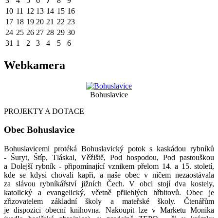
3
4
5
6
7
8
9
10
11
12
13
14
15
16
17
18
19
20
21
22
23
24
25
26
27
28
29
30
31
1
2
3
4
5
6
Webkamera
Bohuslavice
PROJEKTY A DOTACE
Obec Bohuslavice
Bohuslavicemi protéká Bohuslavický potok s kaskádou rybníků
- Šuryt, Štíp, Tláskal, Věžiště, Pod hospodou, Pod pastouškou
a Dolejší rybník - připomínající vznikem přelom 14. a 15. století,
kde se kdysi chovali kapři, a naše obec v ničem nezaostávala
za slávou rybníkářství jižních Čech. V obci stojí dva kostely,
katolický a evangelický, včetně přilehlých hřbitovů. Obec je
zřizovatelem základní školy a mateřské školy. Čtenářům
je dispozici obecní knihovna. Nakoupit lze v Marketu Monika