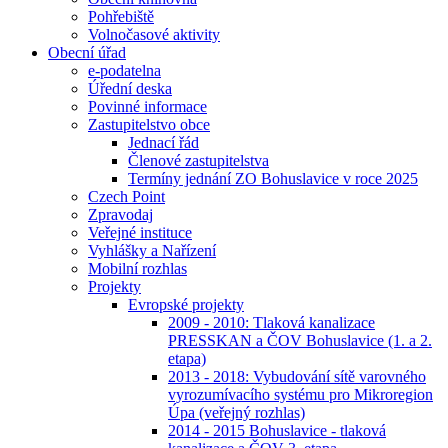
Pohřebiště
Volnočasové aktivity
Obecní úřad
e-podatelna
Úřední deska
Povinné informace
Zastupitelstvo obce
Jednací řád
Členové zastupitelstva
Termíny jednání ZO Bohuslavice v roce 2025
Czech Point
Zpravodaj
Veřejné instituce
Vyhlášky a Nařízení
Mobilní rozhlas
Projekty
Evropské projekty
2009 - 2010: Tlaková kanalizace
PRESSKAN a ČOV Bohuslavice (1. a 2.
etapa)
2013 - 2018: Vybudování sítě varovného
vyrozumívacího systému pro Mikroregion
Úpa (veřejný rozhlas)
2014 - 2015 Bohuslavice - tlaková