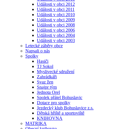
Události v obci 2012
Události v obci 2011
Události v obci 2010
Události v obci 2009
Události v obci 2008
Události v obci 2006
Události v obci 2004
Události v obci 2003
Letecké záběry obce
Napsali o nás
Spolky
Hasiči
TJ Sokol
Myslivecké sdružení
Zahrádkáři
Svaz žen
Snajpr tým
Jednota Orel
Spolek přátel Bohuslavic
Dotace pro spolky
Jezdecký klub Bohuslavice z.s.
Dětská hřiště a sportoviště
KNIHOVNA
MATRIKA
Obecní knihovna