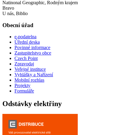
Natinonal Geographic, Rodným krajem
Bravo
U nás, Biblio
Obecní úřad
e-podatelna
Úřední deska
Povinné informace
Zastupitelstvo obce
Czech Point
Zpravodaj
Veřejné instituce
Vyhlášky a Nařízení
Mobilní rozhlas
Projekty
Formuláře
Odstávky elektřiny