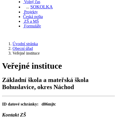
Volný čas
SOKOL
KA
...
Projekty
Česká pošta
ZŠ a MŠ
Formuláře
Úvodní stránka
Obecní úřad
Veřejné instituce
Veřejné instituce
Základní škola a mateřská škola
Bohuslavice, okres Náchod
ID datové schránky: d86mjtc
Kontakt ZŠ