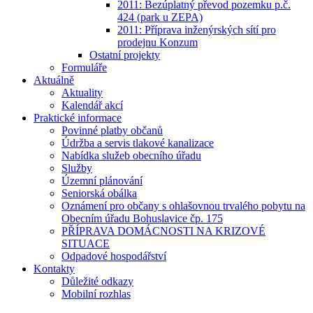
2011: Bezúplatný převod pozemku p.č.
424 (park u ZEPA)
2011: Příprava inženýrských sítí pro
prodejnu Konzum
Ostatní projekty
Formuláře
Aktuálně
Aktuality
Kalendář akcí
Praktické informace
Povinné platby občanů
Údržba a servis tlakové kanalizace
Nabídka služeb obecního úřadu
Služby
Územní plánování
Seniorská obálka
Oznámení pro občany s ohlašovnou trvalého pobytu na
Obecním úřadu Bohuslavice čp. 175
PŘÍPRAVA DOMÁCNOSTI NA KRIZOVÉ
SITUACE
Odpadové hospodářství
Kontakty
Důležité odkazy
Mobilní rozhlas