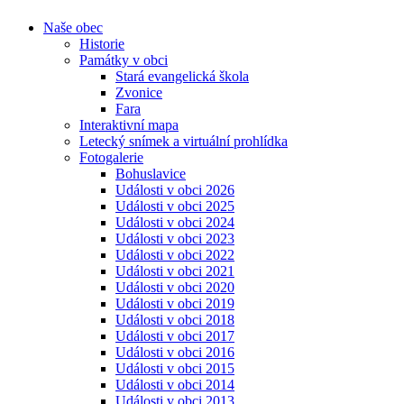
Naše obec
Historie
Památky v obci
Stará evangelická škola
Zvonice
Fara
Interaktivní mapa
Letecký snímek a virtuální prohlídka
Fotogalerie
Bohuslavice
Události v obci 2026
Události v obci 2025
Události v obci 2024
Události v obci 2023
Události v obci 2022
Události v obci 2021
Události v obci 2020
Události v obci 2019
Události v obci 2018
Události v obci 2017
Události v obci 2016
Události v obci 2015
Události v obci 2014
Události v obci 2013