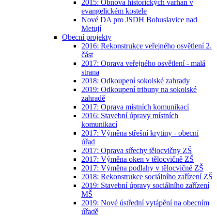
2015: Obnova historických varhan v
evangelickém kostele
Nové DA pro JSDH Bohuslavice nad
Metují
Obecní projekty
2016: Rekonstrukce veřejného osvětlení 2.
část
2017: Oprava veřejného osvětlení - malá
strana
2018: Odkoupení sokolské zahrady
2019: Odkoupení tribuny na sokolské
zahradě
2017: Oprava místních komunikací
2016: Stavební úpravy místních
komunikací
2017: Výměna střešní krytiny - obecní
úřad
2017: Oprava střechy tělocvičny ZŠ
2017: Výměna oken v tělocvičně ZŠ
2017: Výměna podlahy v tělocvičně ZŠ
2018: Rekonstrukce sociálního zařízení ZŠ
2019: Stavební úpravy sociálního zařízení
MŠ
2019: Nové ústřední vytápění na obecním
úřadě