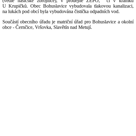
(vedle hasičské zbrojnice), v prodejně ZEPO, či v krámku
U Krupičků. Obec Bohuslavice vybudovala tlakovou kanalizaci,
na lukách pod obcí byla vybudována čistička odpadních vod.
Součástí obecního úřadu je matriční úřad pro Bohuslavice a okolní
obce - Černčice, Vršovka, Slavětín nad Metují.