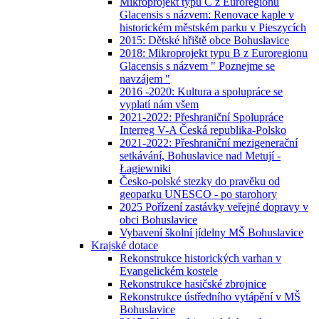
Mikroprojekt typu C z Euroregionu
Glacensis s názvem: Renovace kaple v
historickém městském parku v Pieszycích
2015: Dětské hřiště obce Bohuslavice
2018: Mikroprojekt typu B z Euroregionu
Glacensis s názvem " Poznejme se
navzájem "
2016 -2020: Kultura a spolupráce se
vyplatí nám všem
2021-2022: Přeshraniční Spolupráce
Interreg V-A Česká republika-Polsko
2021-2022: Přeshraniční mezigenerační
setkávání, Bohuslavice nad Metují -
Łagiewniki
Česko-polské stezky do pravěku od
geoparku UNESCO - po starohory
2025 Pořízení zastávky veřejné dopravy v
obci Bohuslavice
Vybavení školní jídelny MŠ Bohuslavice
Krajské dotace
Rekonstrukce historických varhan v
Evangelickém kostele
Rekonstrukce hasičské zbrojnice
Rekonstrukce ústředního vytápění v MŠ
Bohuslavice