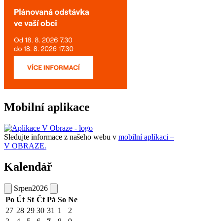
Mobilní aplikace
Sledujte informace z našeho webu v
mobilní aplikaci –
V OBRAZE.
Kalendář
Srpen
2026
Po
Út
St
Čt
Pá
So
Ne
27
28
29
30
31
1
2