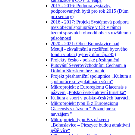
kanalizace a ČOV 3. etapa
2015 - 2016: Podpora výstavby
podporovaných bytů pro rok 2015 (Dům
pro seniory)
2016 - 2017: Projekt Systémová podpora
meziobecní spolupráce v ČR v rámci
území správních obvodů obcí s rozšířenou
působností
2020 - 2021: Obec Bohuslavice nad
Metují - zkvalitnění a rozšíření bytového
fondu v obci (bytový dům čp.295)
Projekty česko - polské přeshraniční
Putování Severovýchodními Čechami a
Dolním Slezskem bez hranic
Projekt přeshraniční spolupráce „Kultura a
spolupráce se vyplatí nám všem“
Mikroprojekt z Euroregionu Glacensis s
názvem „Polsko-česká aktivní turistika“
Kultura a sport v polsko-českých barvách
Mikroprojekt typu B z Euroregionu
Glacensis s názvem " Poznejme se
navzájem "
Mikroprojekt typu B s názvem
„Bohuslavice – Pieszyce budou atraktivní
ještě více“