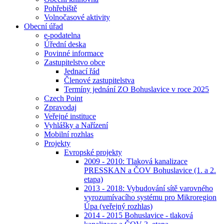
Pohřebiště
Volnočasové aktivity
Obecní úřad
e-podatelna
Úřední deska
Povinné informace
Zastupitelstvo obce
Jednací řád
Členové zastupitelstva
Termíny jednání ZO Bohuslavice v roce 2025
Czech Point
Zpravodaj
Veřejné instituce
Vyhlášky a Nařízení
Mobilní rozhlas
Projekty
Evropské projekty
2009 - 2010: Tlaková kanalizace
PRESSKAN a ČOV Bohuslavice (1. a 2.
etapa)
2013 - 2018: Vybudování sítě varovného
vyrozumívacího systému pro Mikroregion
Úpa (veřejný rozhlas)
2014 - 2015 Bohuslavice - tlaková