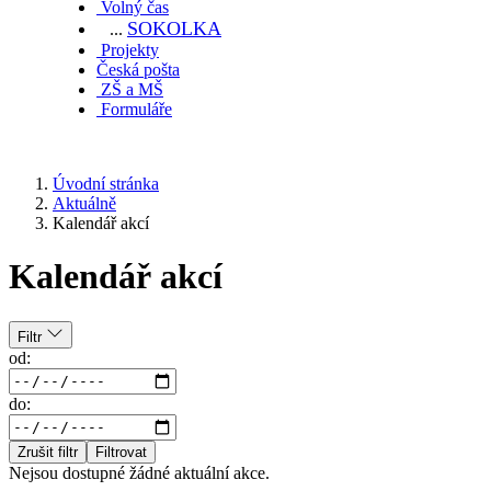
Volný čas
SOKOL
KA
...
Projekty
Česká pošta
ZŠ a MŠ
Formuláře
Úvodní stránka
Aktuálně
Kalendář akcí
Kalendář akcí
Filtr
od:
do:
Zrušit filtr
Filtrovat
Nejsou dostupné žádné aktuální akce.