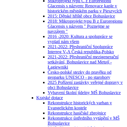
Mikroprojekt typu C z Euroregionu
Glacensis s názvem: Renovace kaple v
historickém městském parku v Pieszycích
2015: Dětské hřiště obce Bohuslavice
2018: Mikroprojekt typu B z Euroregionu
Glacensis s názvem " Poznejme se
navzájem "
2016 -2020: Kultura a spolupráce se
vyplatí nám všem
2021-2022: Přeshraniční Spolupráce
Interreg V-A Česká republika-Polsko
2021-2022: Přeshraniční mezigenerační
setkávání, Bohuslavice nad Metují -
Łagiewniki
Česko-polské stezky do pravěku od
geoparku UNESCO - po starohory
2025 Pořízení zastávky veřejné dopravy v
obci Bohuslavice
Vybavení školní jídelny MŠ Bohuslavice
Krajské dotace
Rekonstrukce historických varhan v
Evangelickém kostele
Rekonstrukce hasičské zbrojnice
Rekonstrukce ústředního vytápění v MŠ
Bohuslavice