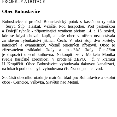
PROJEKTY A DOTACE
Obec Bohuslavice
Bohuslavicemi protéká Bohuslavický potok s kaskádou rybníků
- Šuryt, Štíp, Tláskal, Věžiště, Pod hospodou, Pod pastouškou
a Dolejší rybník - připomínající vznikem přelom 14. a 15. století,
kde se kdysi chovali kapři, a naše obec v ničem nezaostávala
za slávou rybníkářství jižních Čech. V obci stojí dva kostely,
katolický a evangelický, včetně přilehlých hřbitovů. Obec je
zřizovatelem základní školy a mateřské školy. Čtenářům
je dispozici obecní knihovna. Nakoupit lze v Marketu Monika
(vedle hasičské zbrojnice), v prodejně ZEPO, či v krámku
U Krupičků. Obec Bohuslavice vybudovala tlakovou kanalizaci,
na lukách pod obcí byla vybudována čistička odpadních vod.
Součástí obecního úřadu je matriční úřad pro Bohuslavice a okolní
obce - Černčice, Vršovka, Slavětín nad Metují.