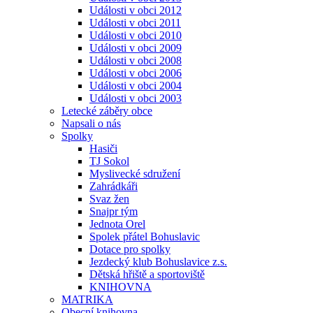
Události v obci 2012
Události v obci 2011
Události v obci 2010
Události v obci 2009
Události v obci 2008
Události v obci 2006
Události v obci 2004
Události v obci 2003
Letecké záběry obce
Napsali o nás
Spolky
Hasiči
TJ Sokol
Myslivecké sdružení
Zahrádkáři
Svaz žen
Snajpr tým
Jednota Orel
Spolek přátel Bohuslavic
Dotace pro spolky
Jezdecký klub Bohuslavice z.s.
Dětská hřiště a sportoviště
KNIHOVNA
MATRIKA
Obecní knihovna