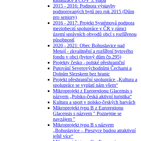
kanalizace a ČOV 3. etapa
2015 - 2016: Podpora výstavby
podporovaných bytů pro rok 2015 (Dům
pro seniory)
2016 - 2017: Projekt Systémová podpora
meziobecní spolupráce v ČR v rámci
území správních obvodů obcí s rozšířenou
působností
2020 - 2021: Obec Bohuslavice nad
Metují - zkvalitnění a rozšíření bytového
fondu v obci (bytový dům čp.295)
Projekty česko - polské přeshraniční
Putování Severovýchodními Čechami a
Dolním Slezskem bez hranic
Projekt přeshraniční spolupráce „Kultura a
spolupráce se vyplatí nám všem“
Mikroprojekt z Euroregionu Glacensis s
názvem „Polsko-česká aktivní turistika“
Kultura a sport v polsko-českých barvách
Mikroprojekt typu B z Euroregionu
Glacensis s názvem " Poznejme se
navzájem "
Mikroprojekt typu B s názvem
„Bohuslavice – Pieszyce budou atraktivní
ještě více“