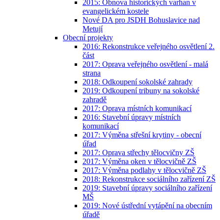
2015: Obnova historických varhan v
evangelickém kostele
Nové DA pro JSDH Bohuslavice nad
Metují
Obecní projekty
2016: Rekonstrukce veřejného osvětlení 2.
část
2017: Oprava veřejného osvětlení - malá
strana
2018: Odkoupení sokolské zahrady
2019: Odkoupení tribuny na sokolské
zahradě
2017: Oprava místních komunikací
2016: Stavební úpravy místních
komunikací
2017: Výměna střešní krytiny - obecní
úřad
2017: Oprava střechy tělocvičny ZŠ
2017: Výměna oken v tělocvičně ZŠ
2017: Výměna podlahy v tělocvičně ZŠ
2018: Rekonstrukce sociálního zařízení ZŠ
2019: Stavební úpravy sociálního zařízení
MŠ
2019: Nové ústřední vytápění na obecním
úřadě