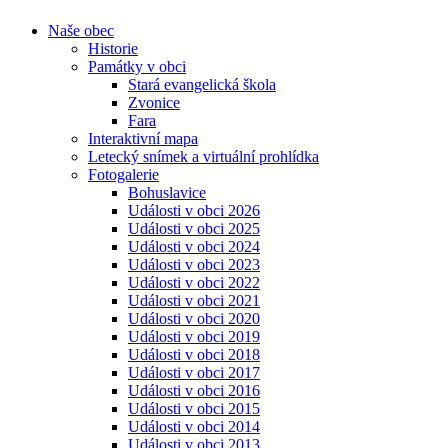
Naše obec
Historie
Památky v obci
Stará evangelická škola
Zvonice
Fara
Interaktivní mapa
Letecký snímek a virtuální prohlídka
Fotogalerie
Bohuslavice
Události v obci 2026
Události v obci 2025
Události v obci 2024
Události v obci 2023
Události v obci 2022
Události v obci 2021
Události v obci 2020
Události v obci 2019
Události v obci 2018
Události v obci 2017
Události v obci 2016
Události v obci 2015
Události v obci 2014
Události v obci 2013