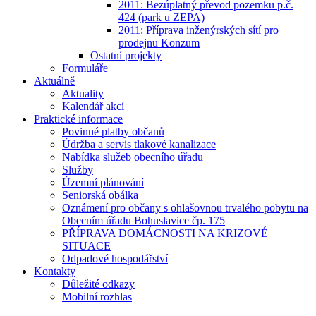
2011: Bezúplatný převod pozemku p.č.
424 (park u ZEPA)
2011: Příprava inženýrských sítí pro
prodejnu Konzum
Ostatní projekty
Formuláře
Aktuálně
Aktuality
Kalendář akcí
Praktické informace
Povinné platby občanů
Údržba a servis tlakové kanalizace
Nabídka služeb obecního úřadu
Služby
Územní plánování
Seniorská obálka
Oznámení pro občany s ohlašovnou trvalého pobytu na
Obecním úřadu Bohuslavice čp. 175
PŘÍPRAVA DOMÁCNOSTI NA KRIZOVÉ
SITUACE
Odpadové hospodářství
Kontakty
Důležité odkazy
Mobilní rozhlas