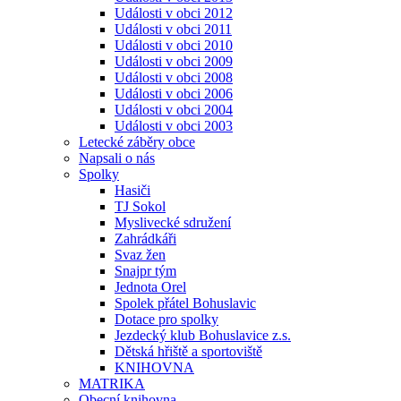
Události v obci 2012
Události v obci 2011
Události v obci 2010
Události v obci 2009
Události v obci 2008
Události v obci 2006
Události v obci 2004
Události v obci 2003
Letecké záběry obce
Napsali o nás
Spolky
Hasiči
TJ Sokol
Myslivecké sdružení
Zahrádkáři
Svaz žen
Snajpr tým
Jednota Orel
Spolek přátel Bohuslavic
Dotace pro spolky
Jezdecký klub Bohuslavice z.s.
Dětská hřiště a sportoviště
KNIHOVNA
MATRIKA
Obecní knihovna