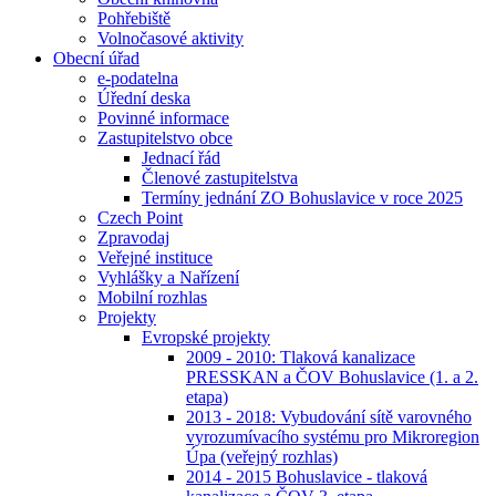
Pohřebiště
Volnočasové aktivity
Obecní úřad
e-podatelna
Úřední deska
Povinné informace
Zastupitelstvo obce
Jednací řád
Členové zastupitelstva
Termíny jednání ZO Bohuslavice v roce 2025
Czech Point
Zpravodaj
Veřejné instituce
Vyhlášky a Nařízení
Mobilní rozhlas
Projekty
Evropské projekty
2009 - 2010: Tlaková kanalizace
PRESSKAN a ČOV Bohuslavice (1. a 2.
etapa)
2013 - 2018: Vybudování sítě varovného
vyrozumívacího systému pro Mikroregion
Úpa (veřejný rozhlas)
2014 - 2015 Bohuslavice - tlaková