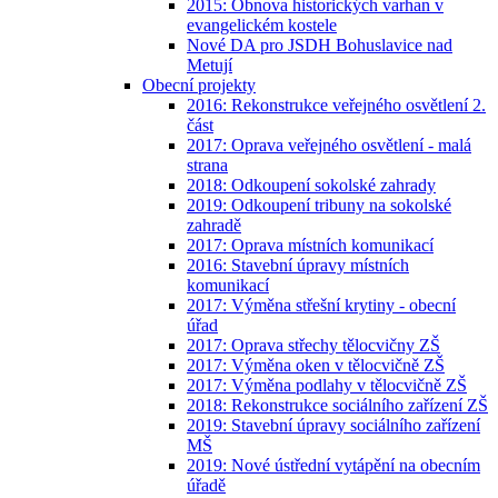
2015: Obnova historických varhan v
evangelickém kostele
Nové DA pro JSDH Bohuslavice nad
Metují
Obecní projekty
2016: Rekonstrukce veřejného osvětlení 2.
část
2017: Oprava veřejného osvětlení - malá
strana
2018: Odkoupení sokolské zahrady
2019: Odkoupení tribuny na sokolské
zahradě
2017: Oprava místních komunikací
2016: Stavební úpravy místních
komunikací
2017: Výměna střešní krytiny - obecní
úřad
2017: Oprava střechy tělocvičny ZŠ
2017: Výměna oken v tělocvičně ZŠ
2017: Výměna podlahy v tělocvičně ZŠ
2018: Rekonstrukce sociálního zařízení ZŠ
2019: Stavební úpravy sociálního zařízení
MŠ
2019: Nové ústřední vytápění na obecním
úřadě