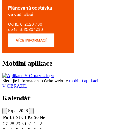
Mobilní aplikace
Sledujte informace z našeho webu v
mobilní aplikaci –
V OBRAZE.
Kalendář
Srpen
2026
Po
Út
St
Čt
Pá
So
Ne
27
28
29
30
31
1
2