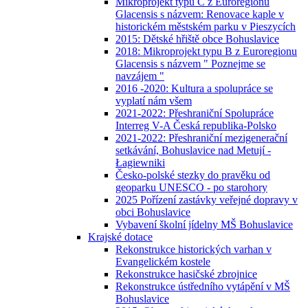
Mikroprojekt typu C z Euroregionu
Glacensis s názvem: Renovace kaple v
historickém městském parku v Pieszycích
2015: Dětské hřiště obce Bohuslavice
2018: Mikroprojekt typu B z Euroregionu
Glacensis s názvem " Poznejme se
navzájem "
2016 -2020: Kultura a spolupráce se
vyplatí nám všem
2021-2022: Přeshraniční Spolupráce
Interreg V-A Česká republika-Polsko
2021-2022: Přeshraniční mezigenerační
setkávání, Bohuslavice nad Metují -
Łagiewniki
Česko-polské stezky do pravěku od
geoparku UNESCO - po starohory
2025 Pořízení zastávky veřejné dopravy v
obci Bohuslavice
Vybavení školní jídelny MŠ Bohuslavice
Krajské dotace
Rekonstrukce historických varhan v
Evangelickém kostele
Rekonstrukce hasičské zbrojnice
Rekonstrukce ústředního vytápění v MŠ
Bohuslavice