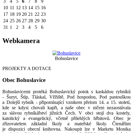
3
4
5
6
7
8
9
10
11
12
13
14
15
16
17
18
19
20
21
22
23
24
25
26
27
28
29
30
31
1
2
3
4
5
6
Webkamera
Bohuslavice
PROJEKTY A DOTACE
Obec Bohuslavice
Bohuslavicemi protéká Bohuslavický potok s kaskádou rybníků
- Šuryt, Štíp, Tláskal, Věžiště, Pod hospodou, Pod pastouškou
a Dolejší rybník - připomínající vznikem přelom 14. a 15. století,
kde se kdysi chovali kapři, a naše obec v ničem nezaostávala
za slávou rybníkářství jižních Čech. V obci stojí dva kostely,
katolický a evangelický, včetně přilehlých hřbitovů. Obec je
zřizovatelem základní školy a mateřské školy. Čtenářům
je dispozici obecní knihovna. Nakoupit lze v Marketu Monika