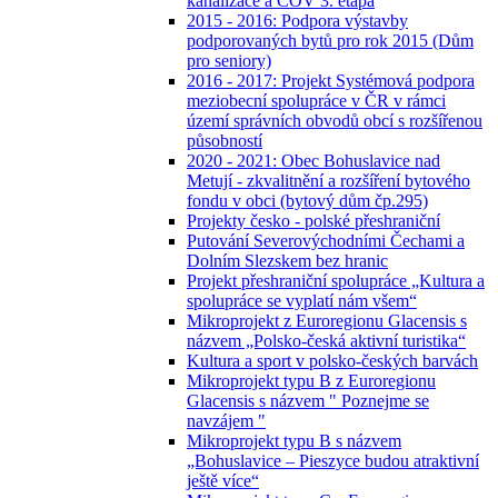
kanalizace a ČOV 3. etapa
2015 - 2016: Podpora výstavby
podporovaných bytů pro rok 2015 (Dům
pro seniory)
2016 - 2017: Projekt Systémová podpora
meziobecní spolupráce v ČR v rámci
území správních obvodů obcí s rozšířenou
působností
2020 - 2021: Obec Bohuslavice nad
Metují - zkvalitnění a rozšíření bytového
fondu v obci (bytový dům čp.295)
Projekty česko - polské přeshraniční
Putování Severovýchodními Čechami a
Dolním Slezskem bez hranic
Projekt přeshraniční spolupráce „Kultura a
spolupráce se vyplatí nám všem“
Mikroprojekt z Euroregionu Glacensis s
názvem „Polsko-česká aktivní turistika“
Kultura a sport v polsko-českých barvách
Mikroprojekt typu B z Euroregionu
Glacensis s názvem " Poznejme se
navzájem "
Mikroprojekt typu B s názvem
„Bohuslavice – Pieszyce budou atraktivní
ještě více“