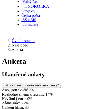
Volný čas
SOKOL
KA
...
Projekty
Česká pošta
ZŠ a MŠ
Formuláře
Úvodní stránka
Naše obec
Anketa
Anketa
Ukončené ankety
Jak se Vám líbí naše webové stránky?
Ano, jsou skvělé 9%
Rozhodně změna k lepšímu 14%
Nevšiml jsem si 0%
Žádná sláva 77%
Celkem hlasů: 35