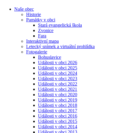
Naše obec
Historie
Památky v obci
Stará evangelická škola
Zvonice
Fara
Interaktivní mapa
Letecký snímek a virtuální prohlídka
Fotogalerie
Bohuslavice
Události v obci 2026
Události v obci 2025
Události v obci 2024
Události v obci 2023
Události v obci 2022
Události v obci 2021
Události v obci 2020
Události v obci 2019
Události v obci 2018
Události v obci 2017
Události v obci 2016
Události v obci 2015
Události v obci 2014
Události v obci 2013