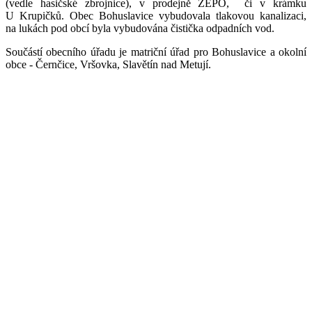
(vedle hasičské zbrojnice), v prodejně ZEPO, či v krámku
U Krupičků. Obec Bohuslavice vybudovala tlakovou kanalizaci,
na lukách pod obcí byla vybudována čistička odpadních vod.
Součástí obecního úřadu je matriční úřad pro Bohuslavice a okolní
obce - Černčice, Vršovka, Slavětín nad Metují.