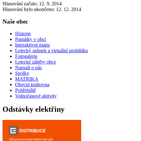
Hlasování začalo: 12. 9. 2014
Hlasování bylo ukončeno: 12. 12. 2014
Naše obec
Historie
Památky v obci
Interaktivní mapa
Letecký snímek a virtuální prohlídka
Fotogalerie
Letecké záběry obce
Napsali o nás
Spolky
MATRIKA
Obecní knihovna
Pohřebiště
Volnočasové aktivity
Odstávky elektřiny