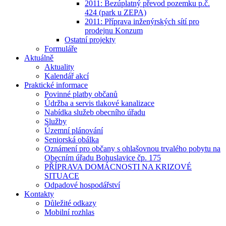
2011: Bezúplatný převod pozemku p.č.
424 (park u ZEPA)
2011: Příprava inženýrských sítí pro
prodejnu Konzum
Ostatní projekty
Formuláře
Aktuálně
Aktuality
Kalendář akcí
Praktické informace
Povinné platby občanů
Údržba a servis tlakové kanalizace
Nabídka služeb obecního úřadu
Služby
Územní plánování
Seniorská obálka
Oznámení pro občany s ohlašovnou trvalého pobytu na
Obecním úřadu Bohuslavice čp. 175
PŘÍPRAVA DOMÁCNOSTI NA KRIZOVÉ
SITUACE
Odpadové hospodářství
Kontakty
Důležité odkazy
Mobilní rozhlas