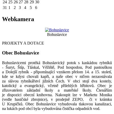
24
25
26
27
28
29
30
31
1
2
3
4
5
6
Webkamera
Bohuslavice
PROJEKTY A DOTACE
Obec Bohuslavice
Bohuslavicemi protéká Bohuslavický potok s kaskádou rybníků
- Šuryt, Štíp, Tláskal, Věžiště, Pod hospodou, Pod pastouškou
a Dolejší rybník - připomínající vznikem přelom 14. a 15. století,
kde se kdysi chovali kapři, a naše obec v ničem nezaostávala
za slávou rybníkářství jižních Čech. V obci stojí dva kostely,
katolický a evangelický, včetně přilehlých hřbitovů. Obec je
zřizovatelem základní školy a mateřské školy. Čtenářům
je dispozici obecní knihovna. Nakoupit lze v Marketu Monika
(vedle hasičské zbrojnice), v prodejně ZEPO, či v krámku
U Krupičků. Obec Bohuslavice vybudovala tlakovou kanalizaci,
na lukách pod obcí byla vybudována čistička odpadních vod.