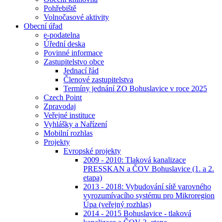
Pohřebiště
Volnočasové aktivity
Obecní úřad
e-podatelna
Úřední deska
Povinné informace
Zastupitelstvo obce
Jednací řád
Členové zastupitelstva
Termíny jednání ZO Bohuslavice v roce 2025
Czech Point
Zpravodaj
Veřejné instituce
Vyhlášky a Nařízení
Mobilní rozhlas
Projekty
Evropské projekty
2009 - 2010: Tlaková kanalizace
PRESSKAN a ČOV Bohuslavice (1. a 2.
etapa)
2013 - 2018: Vybudování sítě varovného
vyrozumívacího systému pro Mikroregion
Úpa (veřejný rozhlas)
2014 - 2015 Bohuslavice - tlaková