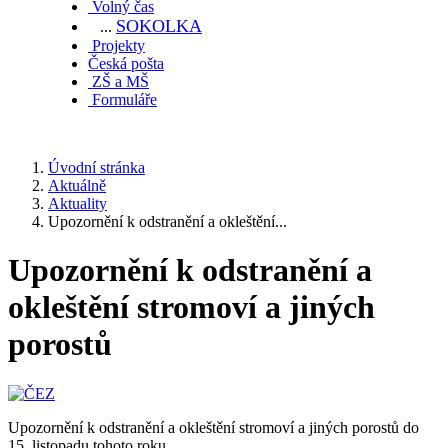
Volný čas
SOKOL
KA
...
Projekty
Česká pošta
ZŠ a MŠ
Formuláře
Úvodní stránka
Aktuálně
Aktuality
Upozornění k odstranění a okleštění...
Upozornění k odstranění a
okleštění stromoví a jiných
porostů
Upozornění k odstranění a okleštění stromoví a jiných porostů do
15. listopadu tohoto roku.