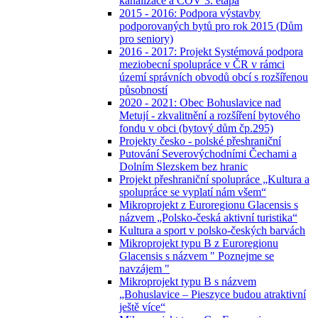
kanalizace a ČOV 3. etapa
2015 - 2016: Podpora výstavby
podporovaných bytů pro rok 2015 (Dům
pro seniory)
2016 - 2017: Projekt Systémová podpora
meziobecní spolupráce v ČR v rámci
území správních obvodů obcí s rozšířenou
působností
2020 - 2021: Obec Bohuslavice nad
Metují - zkvalitnění a rozšíření bytového
fondu v obci (bytový dům čp.295)
Projekty česko - polské přeshraniční
Putování Severovýchodními Čechami a
Dolním Slezskem bez hranic
Projekt přeshraniční spolupráce „Kultura a
spolupráce se vyplatí nám všem“
Mikroprojekt z Euroregionu Glacensis s
názvem „Polsko-česká aktivní turistika“
Kultura a sport v polsko-českých barvách
Mikroprojekt typu B z Euroregionu
Glacensis s názvem " Poznejme se
navzájem "
Mikroprojekt typu B s názvem
„Bohuslavice – Pieszyce budou atraktivní
ještě více“