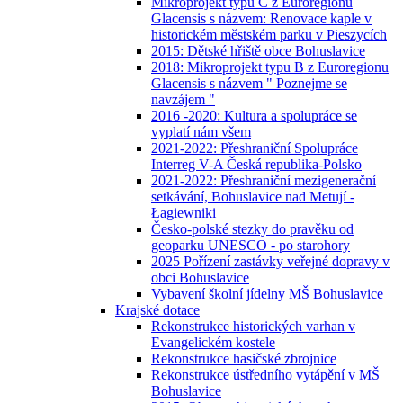
Mikroprojekt typu C z Euroregionu
Glacensis s názvem: Renovace kaple v
historickém městském parku v Pieszycích
2015: Dětské hřiště obce Bohuslavice
2018: Mikroprojekt typu B z Euroregionu
Glacensis s názvem " Poznejme se
navzájem "
2016 -2020: Kultura a spolupráce se
vyplatí nám všem
2021-2022: Přeshraniční Spolupráce
Interreg V-A Česká republika-Polsko
2021-2022: Přeshraniční mezigenerační
setkávání, Bohuslavice nad Metují -
Łagiewniki
Česko-polské stezky do pravěku od
geoparku UNESCO - po starohory
2025 Pořízení zastávky veřejné dopravy v
obci Bohuslavice
Vybavení školní jídelny MŠ Bohuslavice
Krajské dotace
Rekonstrukce historických varhan v
Evangelickém kostele
Rekonstrukce hasičské zbrojnice
Rekonstrukce ústředního vytápění v MŠ
Bohuslavice