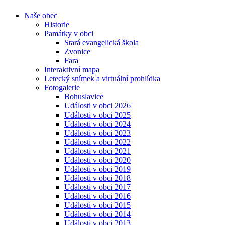
Naše obec
Historie
Památky v obci
Stará evangelická škola
Zvonice
Fara
Interaktivní mapa
Letecký snímek a virtuální prohlídka
Fotogalerie
Bohuslavice
Události v obci 2026
Události v obci 2025
Události v obci 2024
Události v obci 2023
Události v obci 2022
Události v obci 2021
Události v obci 2020
Události v obci 2019
Události v obci 2018
Události v obci 2017
Události v obci 2016
Události v obci 2015
Události v obci 2014
Události v obci 2013