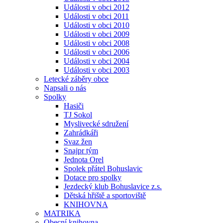
Události v obci 2012
Události v obci 2011
Události v obci 2010
Události v obci 2009
Události v obci 2008
Události v obci 2006
Události v obci 2004
Události v obci 2003
Letecké záběry obce
Napsali o nás
Spolky
Hasiči
TJ Sokol
Myslivecké sdružení
Zahrádkáři
Svaz žen
Snajpr tým
Jednota Orel
Spolek přátel Bohuslavic
Dotace pro spolky
Jezdecký klub Bohuslavice z.s.
Dětská hřiště a sportoviště
KNIHOVNA
MATRIKA
Obecní knihovna