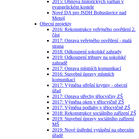
2015: Obnova historických varhan v
evangelickém kostele
Nové DA pro JSDH Bohuslavice nad
Metují
Obecní projekty
2016: Rekonstrukce veřejného osvětlení 2.
část
2017: Oprava veřejného osvětlení - malá
strana
2018: Odkoupení sokolské zahrady
2019: Odkoupení tribuny na sokolské
zahradě
2017: Oprava místních komunikací
2016: Stavební úpravy místních
komunikací
2017: Výměna střešní krytiny - obecní
úřad
2017: Oprava střechy tělocvičny ZŠ
2017: Výměna oken v tělocvičně ZŠ
2017: Výměna podlahy v tělocvičně ZŠ
2018: Rekonstrukce sociálního zařízení ZŠ
2019: Stavební úpravy sociálního zařízení
MŠ
2019: Nové ústřední vytápění na obecním
úřadě