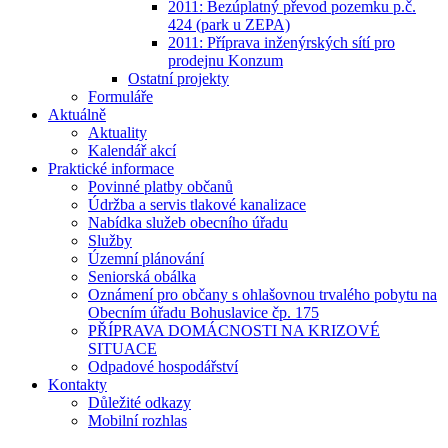
2011: Bezúplatný převod pozemku p.č.
424 (park u ZEPA)
2011: Příprava inženýrských sítí pro
prodejnu Konzum
Ostatní projekty
Formuláře
Aktuálně
Aktuality
Kalendář akcí
Praktické informace
Povinné platby občanů
Údržba a servis tlakové kanalizace
Nabídka služeb obecního úřadu
Služby
Územní plánování
Seniorská obálka
Oznámení pro občany s ohlašovnou trvalého pobytu na
Obecním úřadu Bohuslavice čp. 175
PŘÍPRAVA DOMÁCNOSTI NA KRIZOVÉ
SITUACE
Odpadové hospodářství
Kontakty
Důležité odkazy
Mobilní rozhlas